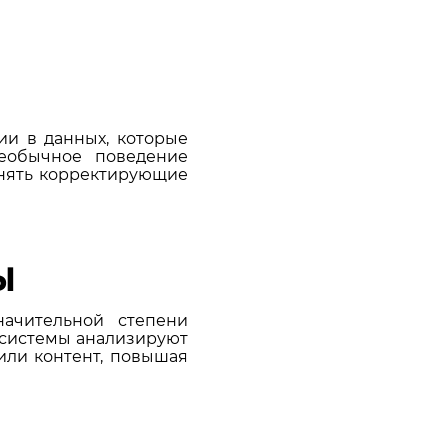
и в данных, которые
необычное поведение
инять корректирующие
ы
начительной степени
 системы анализируют
или контент, повышая