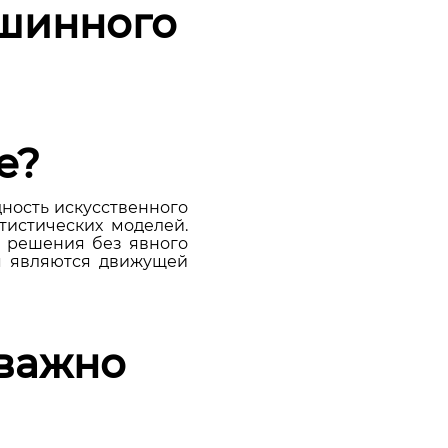
шинного
е?
ность искусственного
атистических моделей.
и решения без явного
я являются движущей
важно