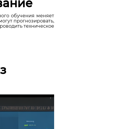
вание
ого обучения меняет
могут прогнозировать,
проводить техническое
з