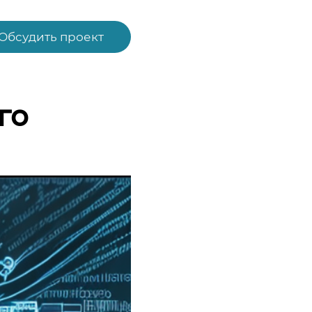
Обсудить проект
го