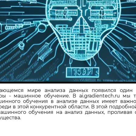
ающемся мире анализа данных появился один 
ы - машинное обучение. В ai.gradientech.ru мы 
инного обучения в анализе данных имеет важное
реди в этой конкурентной области. В этой подробно
ашинного обучения на анализ данных, проливая с
щества.